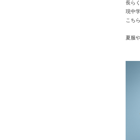
長ら
現中
こち
夏服